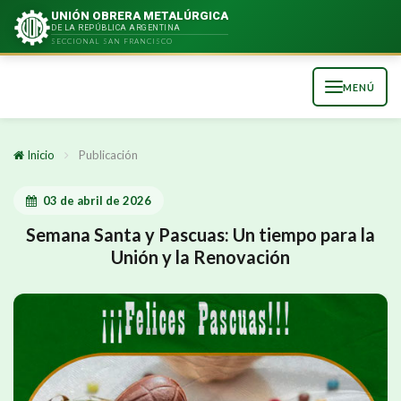
UNIÓN OBRERA METALÚRGICA
Compartir en:
DE LA REPÚBLICA ARGENTINA
SECCIONAL SAN FRANCISCO
MENÚ
Toggle
navigation
Inicio
Publicación
03 de abril de 2026
Semana Santa y Pascuas: Un tiempo para la
Unión y la Renovación